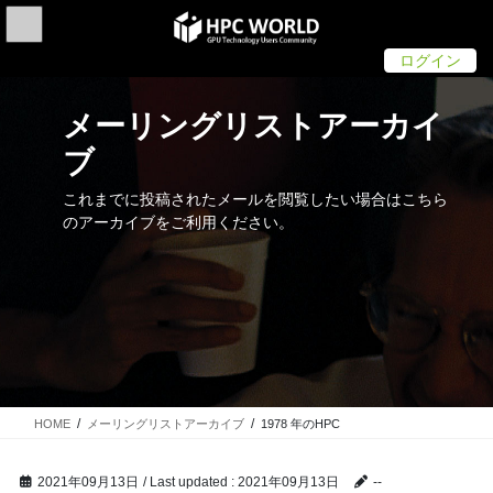
Skip
Skip
to
to
the
the
ログイン
content
Navigation
メーリングリストアーカイ
ブ
これまでに投稿されたメールを閲覧したい場合はこちら
のアーカイブをご利用ください。
HOME
メーリングリストアーカイブ
1978 年のHPC
2021年09月13日
/ Last updated :
2021年09月13日
--