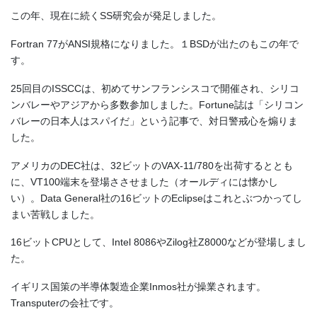
この年、現在に続くSS研究会が発足しました。
Fortran 77がANSI規格になりました。１BSDが出たのもこの年で
す。
25回目のISSCCは、初めてサンフランシスコで開催され、シリコ
ンバレーやアジアから多数参加しました。Fortune誌は「シリコン
バレーの日本人はスパイだ」という記事で、対日警戒心を煽りま
した。
アメリカのDEC社は、32ビットのVAX-11/780を出荷するととも
に、VT100端末を登場ささせました（オールディには懐かし
い）。Data General社の16ビットのEclipseはこれとぶつかってし
まい苦戦しました。
16ビットCPUとして、Intel 8086やZilog社Z8000などが登場しまし
た。
イギリス国策の半導体製造企業Inmos社が操業されます。
Transputerの会社です。