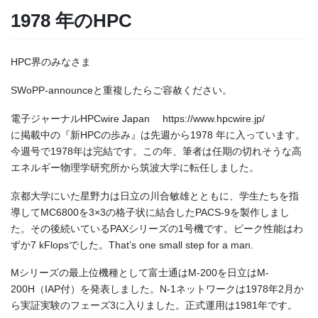
1978 年のHPC
HPC界のみなさま
SWoPP-announceと重複したらご容赦ください。
電子ジャーナルHPCwire Japan https://www.hpcwire.jp/
に掲載中の『新HPCの歩み』は先週から1978 年に入っています。
今週号で1978年は完結です。この年、筆者は任期の切れそうな高
エネルギー物理学研究所から筑波大学に転任しました。
京都大学にいた星野力は日立の川合敏雄とともに、学生たちを指
導してMC6800を3×3の格子状に結合したPACS-9を製作しまし
た。その後続いているPAXシリーズの1号機です。ピーク性能はわ
ずか7 kFlopsでした。That’s one small step for a man.
Mシリーズの最上位機種として富士通はM-200を日立はM-
200H（IAP付）を発表しました。N-1ネットワークは1978年2月か
ら実証実験のフェーズ3に入りました。正式運用は1981年です。