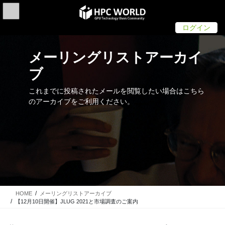
Skip
Skip
to
to
the
the
ログイン
content
Navigation
メーリングリストアーカイ
ブ
これまでに投稿されたメールを閲覧したい場合はこちら
のアーカイブをご利用ください。
HOME
メーリングリストアーカイブ
【12月10日開催】JLUG 2021と市場調査のご案内