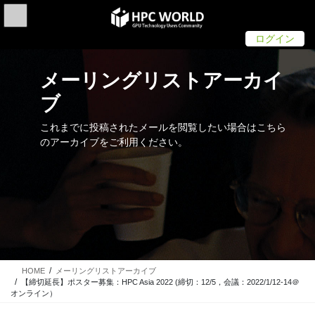
Skip
Skip
to
to
the
the
ログイン
content
Navigation
メーリングリストアーカイ
ブ
これまでに投稿されたメールを閲覧したい場合はこちら
のアーカイブをご利用ください。
HOME
メーリングリストアーカイブ
【締切延長】ポスター募集：HPC Asia 2022 (締切：12/5，会議：2022/1/12-14＠
オンライン）