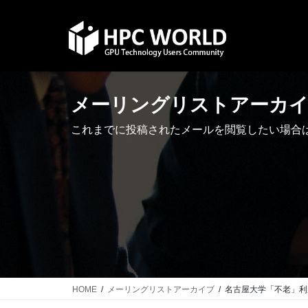
Skip
Skip
to
to
the
the
content
Navigation
メーリングリストアーカ
これまでに投稿されたメールを閲覧したい場合
HOME
メーリングリストアーカイブ
名古屋大学「不老」利用型講