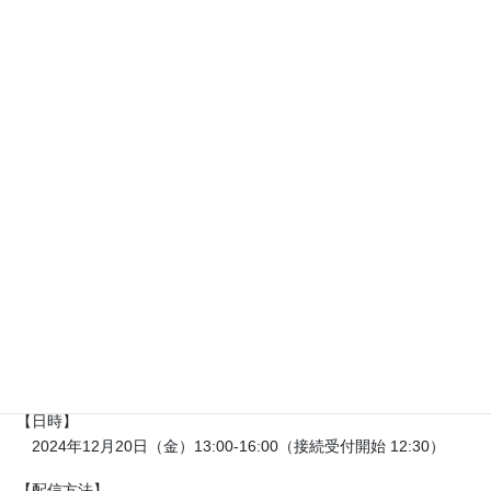
多数のご参加をお待ちしております。
＜セミナーのテーマ＞
・GPUを利用するための、OpenACCを使用したプログラミング技
法
＜その他＞
・C言語またはFortranの基礎知識が必要です。
お近くにHPCに興味をお持ちの方がおられましたら、お誘い合わ
せ
の上ご参加ください。
=================== 記 ======================
【名称】
第37回HPCプログラミングWebセミナー: アクセラレータ入門
【日時】
2024年12月20日（金）13:00-16:00（接続受付開始 12:30）
【配信方法】