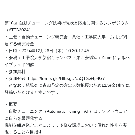
======== ======== ======== ======== ======== ========
======== ========
第16回 自動チューニング技術の現状と応用に関するシンポジウム
（ATTA2024）
・主催：自動チューニング研究会，共催：工学院大学，および関
連する研究資金
・日時：2024年12月26日（木）10:30-17:45
・会場：工学院大学新宿キャンパス・第四会議室＋Zoomによるハ
イブリッド開催
・参加無料
・参加登録: https://forms.gle/HfEsgDNaQTSG4p4G7
※なお，懇親会に参加予定の方は人数把握のため12/6(金)までに
登録いただけると幸いです．
・概要
自動チューニング（Automatic Tuning：AT）は，ソフトウェア
に自らを最適化する
機能を組み込むことにより，多様な環境において優れた性能を実
現することを目指す