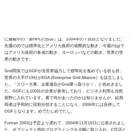
2004年のHPC（その四）
「平成の語り部」小柳義夫です。電子ジャーナルHPCwire Japan
https://www.hpcwire.jp/
に連載中の『新HPCの歩み』は、2004年の７回目となりました。
先週の(f)では標準化とアメリカ政府の省際的な動き、今週の(g)で
はアメリカ政府の各省の動き、ヨーロッパなどの動き、世界の学
界の動きです。
Grid関係ではGGFが全世界協力して標準化を進めている折も折、
世界の大手IT19社がEGA (Enterprise Grid Alliance）を設立しまし
た。「スワ一大事、企業連合がGrid乗っ取りか！」と色めきまし
た。GGFにも100社の企業が参加しており、ビジネス利用も当然
視野に入れています。裏で何があったのかは知りませんが、結局
両者は平和的に役割分担することになり、2006年には合併して
OGFとなります。めでたしめでたし。
Fortran 2003は予定より遅れて、2004年11月15日に公表されまし
た。オブジェクト指向プログラミングを大幅に取り入れ、C言語と