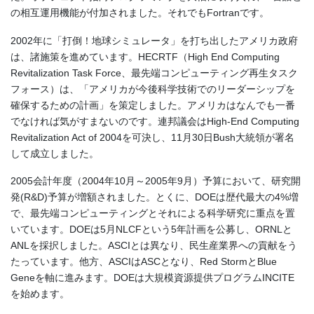
の相互運用機能が付加されました。それでもFortranです。
2002年に「打倒！地球シミュレータ」を打ち出したアメリカ政府
は、諸施策を進めています。HECRTF（High End Computing
Revitalization Task Force、最先端コンピューティング再生タスク
フォース）は、「アメリカが今後科学技術でのリーダーシップを
確保するための計画」を策定しました。アメリカはなんでも一番
でなければ気がすまないのです。連邦議会はHigh-End Computing
Revitalization Act of 2004を可決し、11月30日Bush大統領が署名
して成立しました。
2005会計年度（2004年10月～2005年9月）予算において、研究開
発(R&D)予算が増額されました。とくに、DOEは歴代最大の4%増
で、最先端コンピューティングとそれによる科学研究に重点を置
いています。DOEは5月NLCFという5年計画を公募し、ORNLと
ANLを採択しました。ASCIとは異なり、民生産業界への貢献をう
たっています。他方、ASCIはASCとなり、Red StormとBlue
Geneを軸に進みます。DOEは大規模資源提供プログラムINCITE
を始めます。