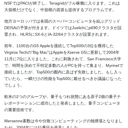
NSFではPACIが終了し、Teragridがフル稼働に入ります。これは
大規模だけでなく、中規模の資源も提供するプログラムです。
他方ヨーロッパでは各国のスーパーコンピュータを結ぶグリッド
DEISAの予算が付きます。ドイツではJuelichにp690クラスタが設
置され、HLRSにSX-6とIA-32/64クラスタが設置されます。
前年、1100台のG5 Appleを接続してTop500の3位を獲得した
Virginia Techの”Big Mac”はAppleをXserve G5に更新して2004年
11月に7位に入りました。これに刺激されて、San Francisco大学
で、時間を決めて不特定多数の人がPCを持って集まり、Myrinetで
接続しましたが、Top500の圏内に及ばず失敗しました。もし入っ
ていたら、一瞬だけの性能をTop500に載せるべきか議論になった
でしょう。
欧米の2つのグループが、量子もつれ状態にある原子2個の量子テ
レポーテーションに成功したと発表しました。量子コンピュータ
の重要技術です。
Mersenne素数は今や分散コンピューティングの独擅場となりまし
たが、2004年には41番目を発見しました。