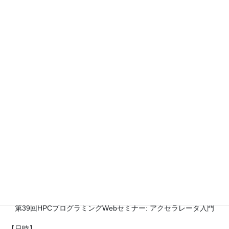
受講料は無料で、HPC (High Performance Computing) 向けプログ
ラミング
技法の習得を目指す方を対象にしたセミナーです。
多数のご参加をお待ちしております。
＜セミナーのテーマ＞
・GPUを利用するための、OpenACCを使用したプログラミング技
法
＜その他＞
・C言語またはFortranの基礎知識が必要です。
お近くにHPCに興味をお持ちの方がおられましたら、お誘い合わ
せの上ご参加ください。
=================== 記 ======================
【名称】
第39回HPCプログラミングWebセミナー: アクセラレータ入門
【日時】