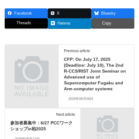
Facebook
X
Bluesky
Threads
Hatena
Copy
Previous article
CFP: On July 17, 2025
(Deadline: July 10), The 2nd
R-CCS/RIST Joint Seminar on
Advanced use of
Supercomputer Fugaku and
Arm computer systems
2025年06月06日
Next article
参加者募集中：6/27 PCCワーク
ショップin柏2025
2025年06月12日