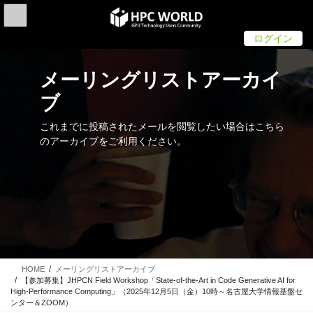
Skip
Skip
to
to
the
the
ログイン
content
Navigation
メーリングリストアーカイ
ブ
これまでに投稿されたメールを閲覧したい場合はこちら
のアーカイブをご利用ください。
HOME
メーリングリストアーカイブ
【参加募集】JHPCN Field Workshop「State-of-the-Art in Code Generative AI for
High-Performance Computing」（2025年12月5日（金）10時～名古屋大学情報基盤セ
ンター＆ZOOM）