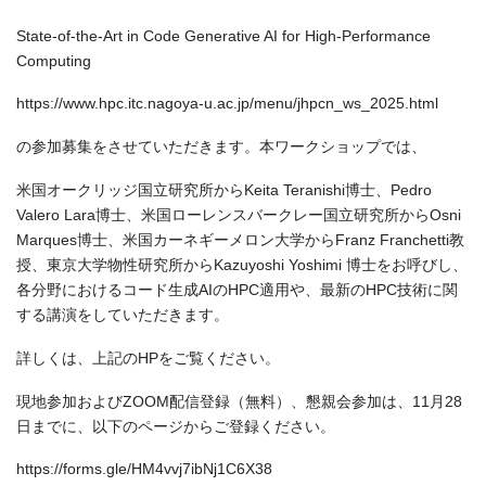
State-of-the-Art in Code Generative AI for High-Performance
Computing
https://www.hpc.itc.nagoya-u.ac.jp/menu/jhpcn_ws_2025.html
の参加募集をさせていただきます。本ワークショップでは、
米国オークリッジ国立研究所からKeita Teranishi博士、Pedro
Valero Lara博士、米国ローレンスバークレー国立研究所からOsni
Marques博士、米国カーネギーメロン大学からFranz Franchetti教
授、東京大学物性研究所からKazuyoshi Yoshimi 博士をお呼びし、
各分野におけるコード生成AIのHPC適用や、最新のHPC技術に関
する講演をしていただきます。
詳しくは、上記のHPをご覧ください。
現地参加およびZOOM配信登録（無料）、懇親会参加は、11月28
日までに、以下のページからご登録ください。
https://forms.gle/HM4vvj7ibNj1C6X38