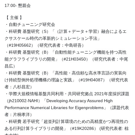
17:00- 懇親会
【 主催 】
・自動チューニング研究会
・科研費 基盤研究（S）「（計算＋データ＋学習）融合によるエ
クサスケール時代の革新的シミュレーション手法」
（#19H05662）（研究代表者：中島研吾）
・科研費 基盤研究（B）「自動性能チューニング機能を持つ高性
能グラフライブラリの開発」（#21H03450）（研究代表者：中尾
昌広）
・科研費 基盤研究（B）「高性能・高信頼な高水準言語の実装向
け持続型例外処理機構の理論と実践」（#19H04087）（研究代表
者：八杉昌宏）
・学際大規模情報基盤共同利用・共同研究拠点 2021年度採択課題
（jh210002-NAHI）「Developing Accuracy Assured High
Performance Numerical Libraries for Eigenproblems」（課題代表
者：片桐孝洋）
・科研費 若手研究「超並列計算環境のための高精度かつ再現性の
ある行列計算ライブラリの開発」（#19K20286） (研究代表者: 椋