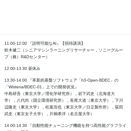
※「ソフトウェア自動チューニング 〜 科学技術計算のためのコー
ド最適化技術」（2021年9月18日）
今村俊幸, 荻田武史, 尾崎克久, 片桐孝洋, 須田礼仁, 高橋大介, 滝沢
寛之, 中島研吾（森北出版）
https://www.morikita.co.jp/books/mid/087221
11:00-12:00 『説明可能なAI』【招待講演】
鈴木健二（シニアマシンラーニングリサーチャー，ソニーグルー
プ（株）R&Dセンター）
12:00-13:30 昼休み
13:30-14:00 『革新的基盤ソフトウェア「h3-Open-BDEC」の
「Wisteria/BDEC-01」上での開発状況』
中島研吾（東京大学／理化学研究所），岩下武史（北海道大
学），八代尚（国立環境研究所），長尾大道（東京大学），下川
辺隆史（東京大学），松葉浩也（東京大学／日立製作所），荻田
武史（東京女子大学），片桐孝洋（名古屋大学）
14:00-14:30 『自動性能チューニング機能を持つ高性能グラフライ