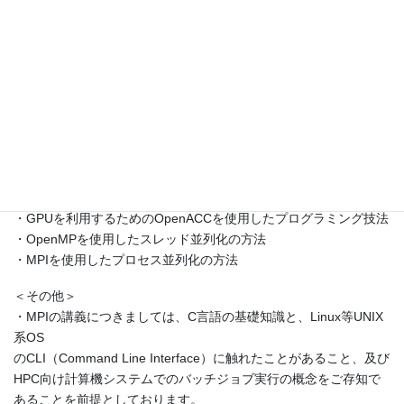
の習得を目指す方を対象としたセミナーです。
多数のご参加をお待ちしております。
◯受講申込後、ご都合が悪くなられた場合、お手数ですが必ず
キャンセル手続きをお願いいたします。キャンセル手続きは、
受講申込受付完了通知メールに記載のURLより、無料で行なって
いただけます。
＜セミナーのテーマ＞
・CPUコアを効率良く利用するための基本的な方法
・GPUを利用するためのOpenACCを使用したプログラミング技法
・OpenMPを使用したスレッド並列化の方法
・MPIを使用したプロセス並列化の方法
＜その他＞
・MPIの講義につきましては、C言語の基礎知識と、Linux等UNIX
系OS
のCLI（Command Line Interface）に触れたことがあること、及び
HPC向け計算機システムでのバッチジョブ実行の概念をご存知で
あることを前提としております。